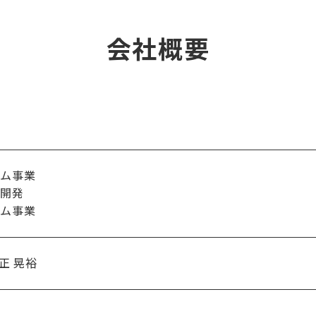
会社概要
ーム事業
ン開発
ーム事業
正 晃裕